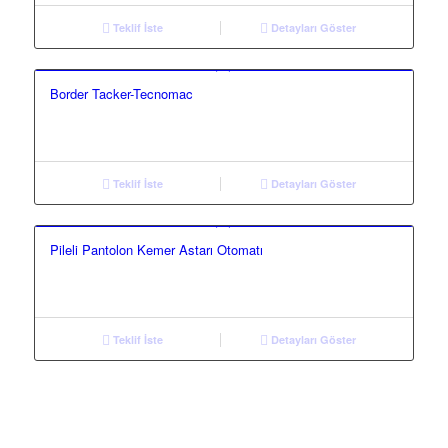
Teklif İste
Detayları Göster
Border Tacker-Tecnomac
Teklif İste
Detayları Göster
Pileli Pantolon Kemer Astarı Otomatı
Teklif İste
Detayları Göster