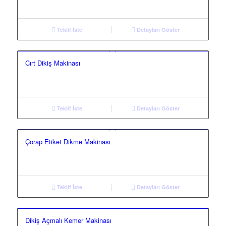
Teklif İste
Detayları Göster
Cırt Dikiş Makinası
Teklif İste
Detayları Göster
Çorap Etiket Dikme Makinası
Teklif İste
Detayları Göster
Dikiş Açmalı Kemer Makinası