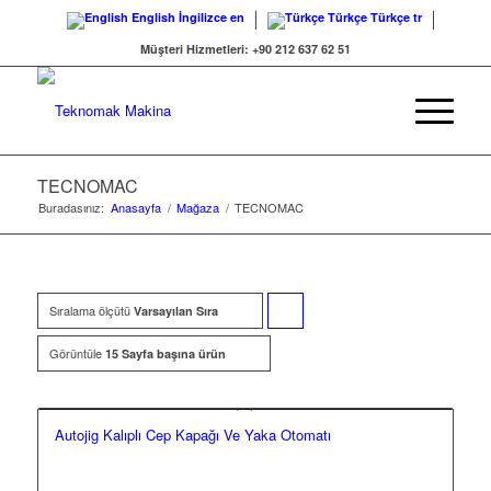
English
İngilizce
en
Türkçe
Türkçe
tr
Müşteri Hizmetleri: +90 212 637 62 51
TECNOMAC
Buradasınız:
Anasayfa
/
Mağaza
/
TECNOMAC
Sıralama ölçütü
Ürünleri
Varsayılan Sıra
artan
Görüntüle
15 Sayfa başına ürün
şekilde
sıralamak
Autojig Kalıplı Cep Kapağı Ve Yaka Otomatı
için
tıklayın