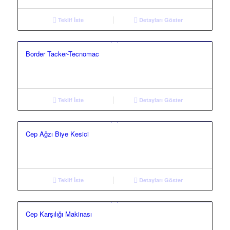
Teklif İste
Detayları Göster
Border Tacker-Tecnomac
Teklif İste
Detayları Göster
Cep Ağzı Biye Kesici
Teklif İste
Detayları Göster
Cep Karşılığı Makinası